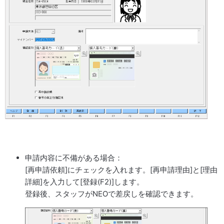
申請内容に不備がある場合：
[再申請依頼]にチェックを入れます。[再申請理由]と[理由
詳細]を入力して[登録(F2)]します。
登録後、スタッフがNEOで差戻しを確認できます。