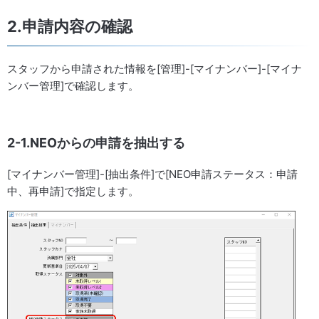
2.申請内容の確認
スタッフから申請された情報を[管理]-[マイナンバー]-[マイナ
ンバー管理]で確認します。
2-1.NEOからの申請を抽出する
[マイナンバー管理]-[抽出条件]で[NEO申請ステータス：申請
中、再申請]で指定します。