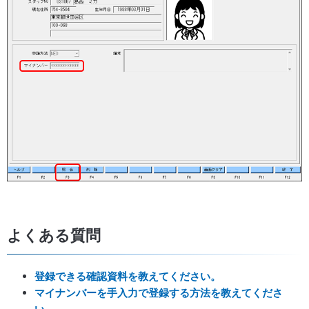
よくある質問
登録できる確認資料を教えてください。
マイナンバーを手入力で登録する方法を教えてくださ