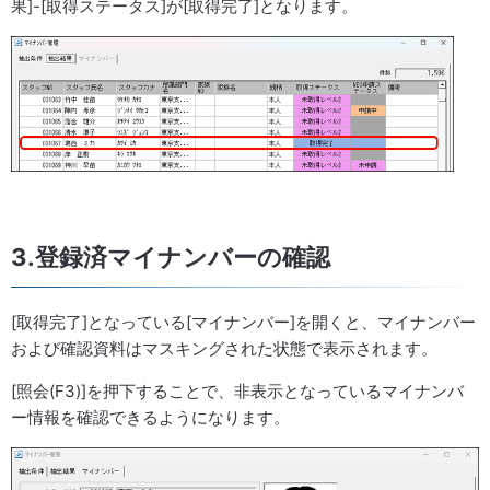
果]-[取得ステータス]が[取得完了]となります。
3.登録済マイナンバーの確認
[取得完了]となっている[マイナンバー]を開くと、マイナンバー
および確認資料はマスキングされた状態で表示されます。
[照会(F3)]を押下することで、非表示となっているマイナンバ
ー情報を確認できるようになります。