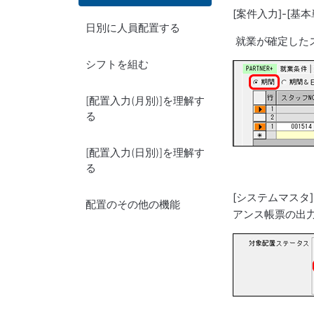
[案件入力]-[基
日別に人員配置する
就業が確定したス
シフトを組む
[配置入力(月別)]を理解す
る
[配置入力(日別)]を理解す
る
[システムマスタ
配置のその他の機能
アンス帳票の出