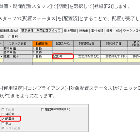
本単価・期間配置スタッフ]で[期間]を選択して[登録(F2)]します。
タッフの[配置ステータス]を[配置済]とすることで、配置が完了
]-[運用設定]-[コンプライアンス]-[対象配置ステータス]がチェッ
力ができるようになります。