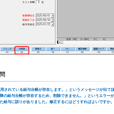
問
使用されている給与台帳が存在します。」というメッセージが出て[
降の給与台帳が存在するため、削除できません。」というエラー
た給与に誤りがありました。修正するにはどうすればよいですか