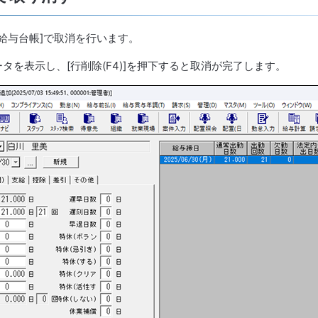
-[給与台帳]で取消を行います。
タを表示し、[行削除(F4)]を押下すると取消が完了します。