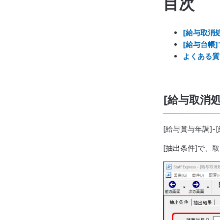
目次
[給与取消
[給与台帳
よくある質
[給与取消
[給与賞与年調]
[抽出条件]で、