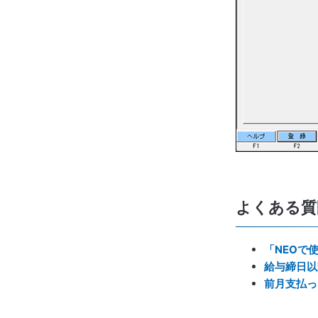
よくある質
「NEOで
給与締日以
前月支払っ