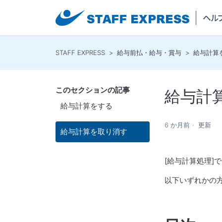
STAFF EXPRESS
給与前払・給与・賞与
給与計算
このセクションの記事
給与計
給与計算をする
6 か月前
更新
給与計算を取り消す
[給与計算処理
以下いずれかの