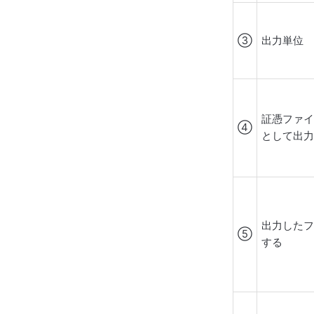
③
出力単位
証憑ファ
④
として出
出力した
⑤
する