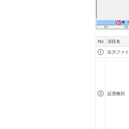
No
項目名
①
出力ファ
②
証憑種別