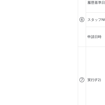
履歴基準
⑥
スタッフN
申請日時
⑦
実行(F2)