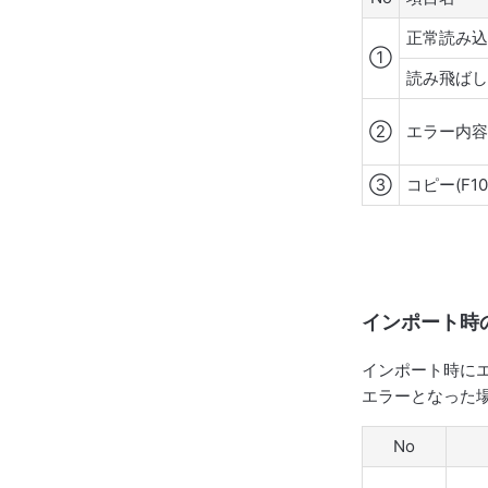
正常読み
①
読み飛ば
②
エラー内
③
コピー(F10
インポート時
インポート時に
エラーとなった
No