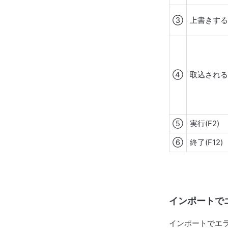
③
上書きす
④
取込され
⑤
実行(F2)
⑥
終了(F12)
インポートで
インポートでエ