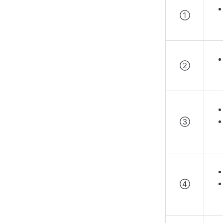
①
②
③
④