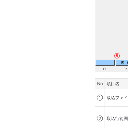
No
項目名
①
取込ファ
②
取込行範