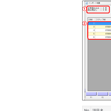
No
項目名