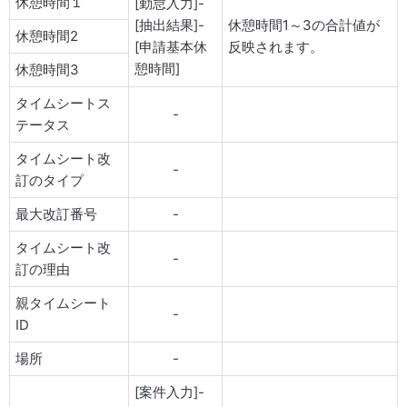
休憩時間１
[勤怠入力]-
[抽出結果]-
休憩時間1～3の合計値が
休憩時間2
[申請基本休
反映されます。
憩時間]
休憩時間3
タイムシートス
-
テータス
タイムシート改
-
訂のタイプ
最大改訂番号
-
タイムシート改
-
訂の理由
親タイムシート
-
ID
場所
-
[案件入力]-