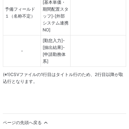
[基本単価・
予備フィールド
期間配置スタ
１（名称不定）
ッフ]-[外部
システム連携
NO]
[勤怠入力]-
[抽出結果]-
-
[申請勤務体
系]
(※1)CSVファイルの1行目はタイトル行のため、2行目以降が取
込行となります。
ページの先頭へ戻る