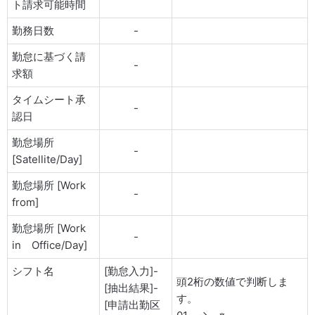
ト請求可能時間
勤務日数
-
勤怠に基づく請
-
求額
タイムシート承
-
認日
勤怠場所
-
[Satellite/Day]
勤怠場所 [Work
-
from]
勤怠場所 [Work
-
in Office/Day]
シフト名
[勤怠入力]-
頭2桁の数値で判断しま
[抽出結果]-
す。
[申請出勤区