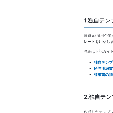
1.独自テ
派遣元(雇用企
レートを用意し
詳細は下記ガイ
独自テンプ
給与明細書
請求書の独
2.独自テ
作成したテンプ