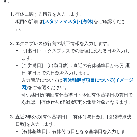
す。
有休に関する情報を入力します。
項目の詳細は
[スタッフマスタ]-[有休]
をご確認くださ
い。
エクスプレス移行前の以下情報を入力します。
[引継日]：エクスプレスでの管理に変わる日を入力し
ます。
[全労働日]、[出勤日数]：直近の有休基準日から[引継
日]前日までの日数を入力します。
入力箇所については
有休引継ぎ項目について(イメージ
図)
をご確認ください。
※[引継日]が前回有休基準日～今回有休基準日の前日で
あれば、[有休付与(消滅)処理]の集計対象となります。
直近2年分の[有休基準日]、[有休付与日数]、[引継時点残
日数]を入力します。
[有休基準日]：有休付与日となる基準日を入力しま