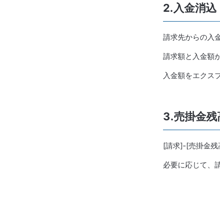
2.入金消込
請求先からの入
請求額と入金額
入金額をエクス
3.売掛金
[請求]-[売掛
必要に応じて、