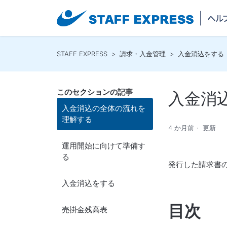
STAFF EXPRESS
請求・入金管理
入金消込をする
このセクションの記事
入金消
入金消込の全体の流れを
理解する
4 か月前
更新
運用開始に向けて準備す
る
発行した請求書
入金消込をする
目次
売掛金残高表