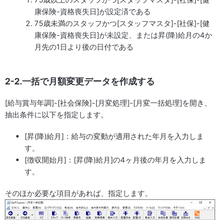
康保険-資格喪失日]が設定済である
75歳未満のスタッフかつ[スタッフマスタ]-[社保]-[健
康保険-資格喪失日]が未設定、または昇(降)給月の4か
月先の1日より後の日付である
2-2.一括で月額変更データを作成する
[給与賞与年調]-[社会保険]-[月変処理]-[月変一括処理]を開き、
抽出条件に以下を指定します。
[昇(降)給月]：給与の変動が適用された年月を入力しま
す。
[徴収開始月]：[昇(降)給月]の4ヶ月後の年月を入力しま
す。
そのほか必要な項目があれば、指定します。