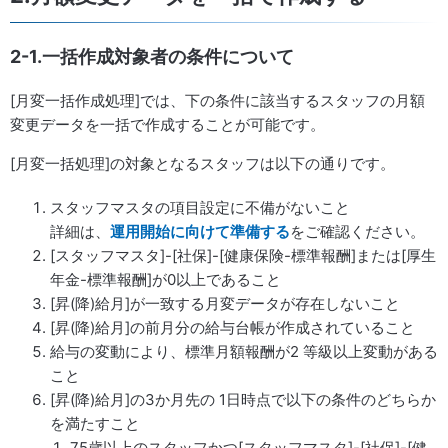
2-1.一括作成対象者の条件について
[月変一括作成処理]では、下の条件に該当するスタッフの月額
変更データを一括で作成することが可能です。
[月変一括処理]の対象となるスタッフは以下の通りです。
スタッフマスタの項目設定に不備がないこと
詳細は、
運用開始に向けて準備する
をご確認ください。
[スタッフマスタ]-[社保]-[健康保険-標準報酬]または[厚生
年金-標準報酬]が0以上であること
[昇(降)給月]が一致する月変データが存在しないこと
[昇(降)給月]の前月分の給与台帳が作成されていること
給与の変動により、標準月額報酬が2 等級以上変動がある
こと
[昇(降)給月]の3か月先の 1日時点で以下の条件のどちらか
を満たすこと
75歳以上のスタッフかつ[スタッフマスタ]-[社保]-[健