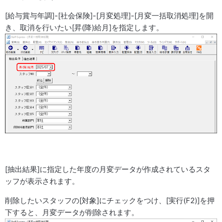
[給与賞与年調]-[社会保険]-[月変処理]-[月変一括取消処理]を開
き、取消を行いたい[昇(降)給月]を指定します。
[抽出結果]に指定した年度の月変データが作成されているスタ
ッフが表示されます。
削除したいスタッフの[対象]にチェックをつけ、[実行(F2)]を押
下すると、月変データが削除されます。