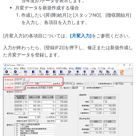
当年度]のデータを表示します。
月変データを新規作成する場合
作成したい[昇(降)給月]と[スタッフNO]、[徴収開始月]
を入力し、各項目を入力します。
[月変入力]の各項目については、
[月変入力]
をご参照ください。
入力が終わったら、[登録(F2)]を押下し、修正または新規作成し
た月変データを登録します。