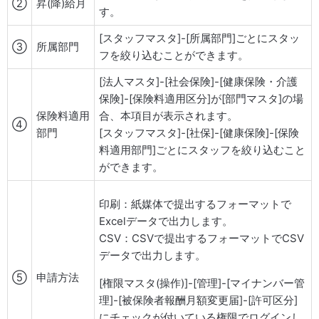
②
昇(降)給月
す。
[スタッフマスタ]-[所属部門]ごとにスタッ
③
所属部門
フを絞り込むことができます。
[法人マスタ]-[社会保険]-[健康保険・介護
保険]-[保険料適用区分]が[部門マスタ]の場
保険料適用
合、本項目が表示されます。
④
部門
[スタッフマスタ]-[社保]-[健康保険]-[保険
料適用部門]ごとにスタッフを絞り込むこと
ができます。
印刷：紙媒体で提出するフォーマットで
Excelデータで出力します。
CSV：CSVで提出するフォーマットでCSV
データで出力します。
⑤
申請方法
[権限マスタ(操作)]-[管理]-[マイナンバー管
理]-[被保険者報酬月額変更届]-[許可区分]
にチェックが付いている権限でログインし