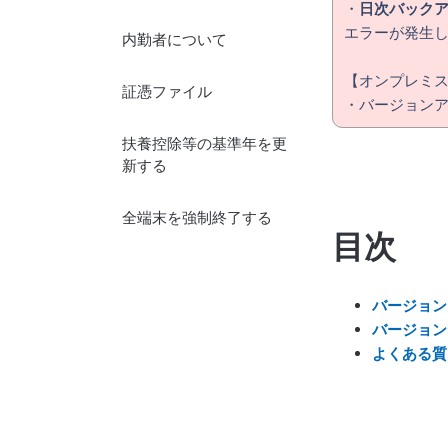
・
日次バック
エラーが発生し
内勤者について
【オンプレミ
証憑ファイル
・バージョン
扶養控除等の基準年を更
新する
全端末を強制終了する
目次
バージョン
バージョン
よくある質