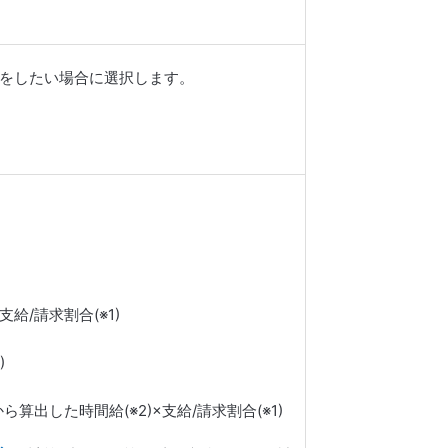
をしたい場合に選択します。
/請求割合(※1)
)
出した時間給(※2)×支給/請求割合(※1)