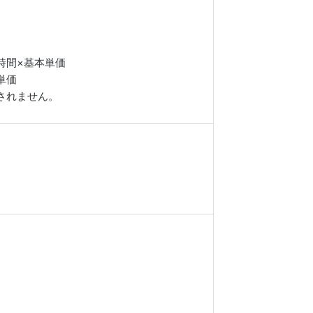
時間×基本単価
単価
算されません。