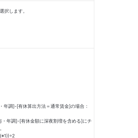
選択します。
与・年調]-[有休算出方法＝通常賃金]の場合：
与・年調]-[有休金額に深夜割増を含める]にチ
。
))÷2