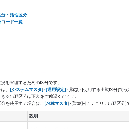
区分・活性区分
分コード一覧
状況を管理するための区分です。
分は、
[システムマスタ]-[運用設定]
-[勤怠]-[使用する出勤区分]で
できる出勤区分は下表をご確認ください。
区分を使用する場合は、
[名称マスタ]
-[勤怠]-[カテゴリ：出勤区
説明