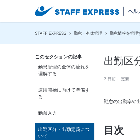
STAFF EXPRESS
勤怠・有休管理
勤怠情報を管理
このセクションの記事
出勤区
勤怠管理の全体の流れを
理解する
2 日前
更新
運用開始に向けて準備す
る
勤怠の出勤率や
勤怠入力
目次
出勤区分・出勤定義につ
いて