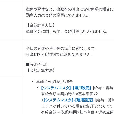
産休や育休など、出勤率の算出に含む休暇の場合に
勤怠入力の金額の変更はできません。
【金額計算方法】
単価区分に関わらず、金額計算は行われません。
半日の有休や時間休の場合に選択します。
※[出勤区分(請求)]では選択できません。
■有休(半日)
【金額計算方法】
単価区分[時給]の場合
[システムマスタ]-[運用設定]
-[給与・賞
有給金額＝契約時間×基本単価÷2
※
[システムマスタ]-[運用設定]
-[給与・賞
ェックが付いている場合は以下となります
有給金額＝(契約時間×基本単価＋深夜金額(※1