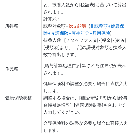
と、扶養人数から[税額表]に基づいて算出
されます。
計算式：
所得税
課税対象額=
総支給額
-(
非課税額+健康保
険+介護保険+厚生年金+雇用保険
)
扶養人数=[スタッフマスタ]-[税金]-[家族]
[税額表]より、上記の課税対象額と扶養人
数で算出します。
[給与計算処理]で計算された住民税が表示
住民税
されます。
健康保険料の調整が必要な場合に直接入力
します。
健康保険調整
調整する場合は、[補足情報(F8)]から[給与
台帳補足情報]-[健康保険調整]も合わせて
入力してください。
介護保険料の調整が必要な場合に直接入力
します。