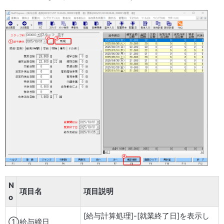
N
項目名
項目説明
o
[給与計算処理]-[就業終了日]を表示し
①
給与締日