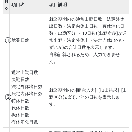
N
項目名
項目説明
o
就業期間内の通常出勤日数・法定外休
出日数・法定内休出日数・有休消化日
数・出勤区分1～10日数([出勤定義]が通
①
就業日数
常出勤・法定外休出・法定内休出のい
ずれか)の合計日数を表示します。
自動計算されるため、入力できませ
ん。
通常出勤日数
欠勤日数
法定外休出日数
就業期間内の[勤怠入力]-[抽出結果]-[出
法定内休出日数
②
勤区分(支給)]ごとの日数を表示しま
特休日数
す。
代休日数
振休日数
有休消化日数