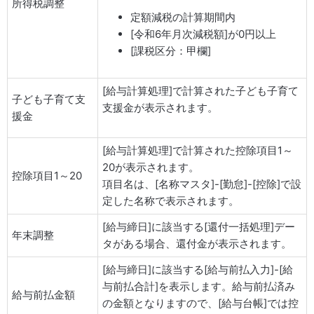
所得税調整
定額減税の計算期間内
[令和6年月次減税額]が0円以上
[課税区分：甲欄]
[給与計算処理]で計算された子ども子育て
子ども子育て支
支援金が表示されます。
援金
[給与計算処理]で計算された控除項目1～
20が表示されます。
控除項目1～20
項目名は、[名称マスタ]-[勤怠]-[控除]で設
定した名称で表示されます。
[給与締日]に該当する[還付一括処理]デー
年末調整
タがある場合、還付金が表示されます。
[給与締日]に該当する[給与前払入力]-[給
与前払合計]を表示します。給与前払済み
給与前払金額
の金額となりますので、[給与台帳]では控