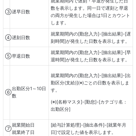
就業期間内で遅刻・早退が発生した日
数を表示します。同一日で遅刻と早退
③
遅早日数
の両方が発生した場合は1日とカウント
します。
就業期間内の[勤怠入力]-[抽出結果]-[遅
④
遅刻日数
刻時間]が発生した日数を表示します。
就業期間内の[勤怠入力]-[抽出結果]-[早
⑤
早退日数
退時間]が発生した日数を表示します。
就業期間内の[勤怠入力]-[抽出結果]-[出
勤区分(支給)](※)ごとの日数を表示しま
出勤区分1～10日
す。
⑥
数
(※)[名称マスタ]-[勤怠]-[カテゴリ名：
出勤区分]
就業開始日
[給与計算処理]-[抽出条件]-[就業年月
⑦
就業終了日
日]で設定した値を表示します。