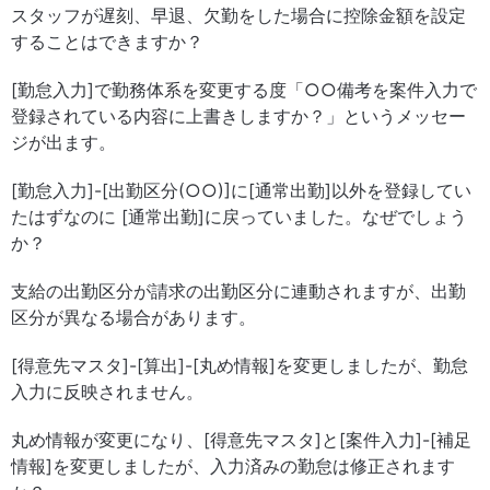
スタッフが遅刻、早退、欠勤をした場合に控除金額を設定
することはできますか？
[勤怠入力]で勤務体系を変更する度「○○備考を案件入力で
登録されている内容に上書きしますか？」というメッセー
ジが出ます。
[勤怠入力]-[出勤区分(○○)]に[通常出勤]以外を登録してい
たはずなのに [通常出勤]に戻っていました。なぜでしょう
か？
支給の出勤区分が請求の出勤区分に連動されますが、出勤
区分が異なる場合があります。
[得意先マスタ]-[算出]-[丸め情報]を変更しましたが、勤怠
入力に反映されません。
丸め情報が変更になり、[得意先マスタ]と[案件入力]-[補足
情報]を変更しましたが、入力済みの勤怠は修正されます