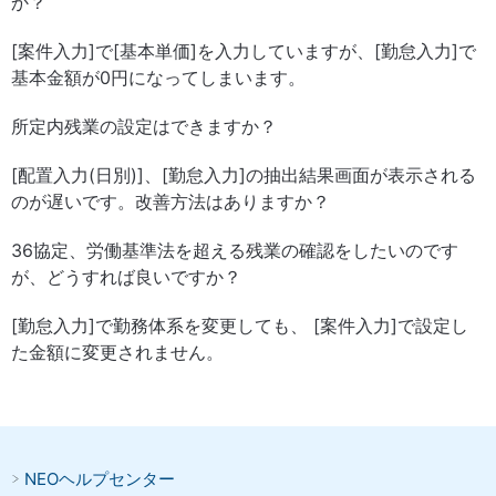
か？
[案件入力]で[基本単価]を入力していますが、[勤怠入力]で
基本金額が0円になってしまいます。
所定内残業の設定はできますか？
[配置入力(日別)]、[勤怠入力]の抽出結果画面が表示される
のが遅いです。改善方法はありますか？
36協定、労働基準法を超える残業の確認をしたいのです
が、どうすれば良いですか？
[勤怠入力]で勤務体系を変更しても、 [案件入力]で設定し
た金額に変更されません。
NEOヘルプセンター