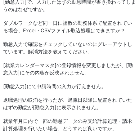
[勤怠入力]で、入力したはずの勤怠時間が書き換わってしま
うのはなぜですか。
ダブルワークなど同一日に複数の勤務体系で配置されてい
る場合、Excel・CSVファイル取込処理はできますか？
勤怠入力で確認をチェックしていないのにグレーアウトし
ています。解消方法を教えてください。
[就業カレンダーマスタ]の登録情報を変更しましたが、[勤
怠入力]にその内容が反映されません。
[勤怠入力]にて申請時間の入力が行えません。
退職処理の取消を行ったが、退職日以降に配置されていた
はずの勤怠が[勤怠入力]に表示されません。
就業年月日内で一部の勤怠データのみ支給計算処理・請求
計算処理を行いたい場合、どうすれば良いですか。